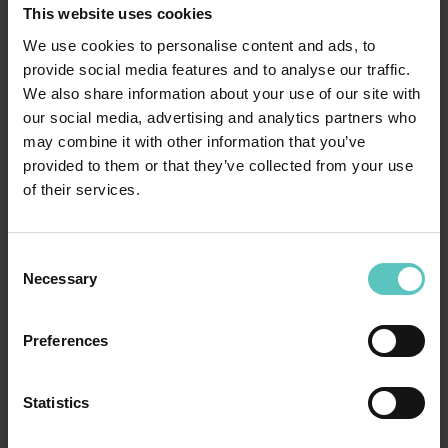
This website uses cookies
We use cookies to personalise content and ads, to
provide social media features and to analyse our traffic.
We also share information about your use of our site with
PISTA SLITTINO
our social media, advertising and analytics partners who
Per gli amanti del divertimento sulle slitte La pista da slittino è una valida
may combine it with other information that you’ve
alternativa per chi desidera semplicemente prendersi una ...
provided to them or that they’ve collected from your use
of their services.
lbl_btn_vedi
Consent
Necessary
Selection
Preferences
Statistics
LBL_TITLE_ATTIVITA_ASSOCIATE