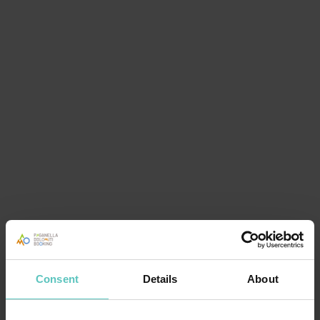
GO KART
La prima pista dove è possibile la guida in drifting a tutte le età! L’Ice
Racing Kart è una pista di Go Kart situata ad Andalo in ...
lbl_btn_vedi
Consent
Details
About