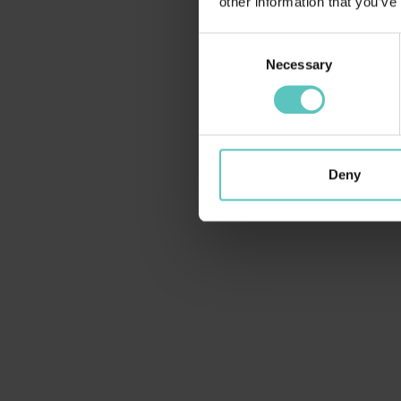
other information that you’ve
sempli
Consent
Necessary
Selection
l
Deny
LBL_TITLE_ATTIVITA_ASSO