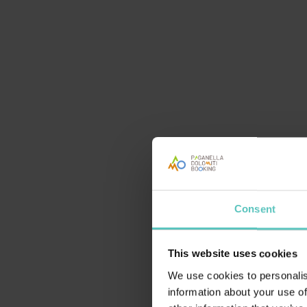
l
SCI 
Circuit
scelta
Trentin
permett
l
Consent
PIST
This website uses cookies
Per gli
We use cookies to personalis
slitte 
information about your use of
altern