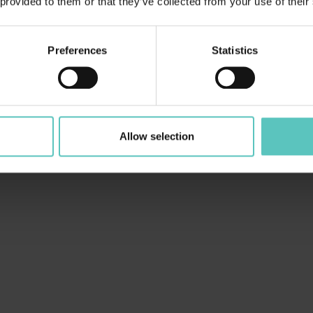
 provided to them or that they’ve collected from your use of their
cemente prendersi una ...
Preferences
Statistics
bl_btn_vedi
Allow selection
CIATE