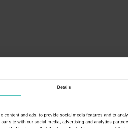
bl_btn_vedi
NORDICO
i nei boschi con varie possibilità di
. Durante la vacanza invernale in
o, scegliere lo sci di fondo
e di vivere lo ...
bl_btn_vedi
Details
A SLITTINO
 amanti del divertimento sulle
e content and ads, to provide social media features and to analy
La pista da slittino è una valida
 our site with our social media, advertising and analytics partn
ativa per chi desidera