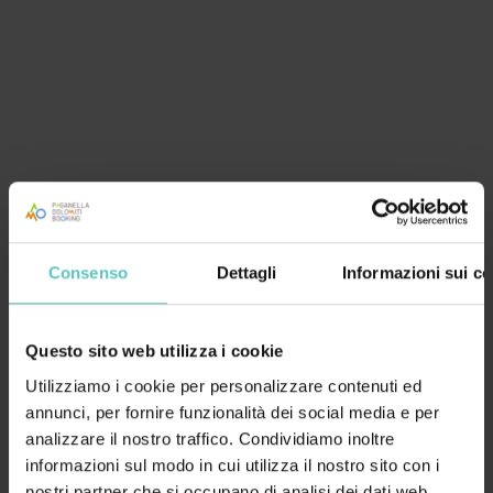
da concordare. Durante l’incontro online ci conosceremo per valutare una
potenziale collaborazione futura.
Compila la richiesta
Consenso
Dettagli
Informazioni sui co
Questo sito web utilizza i cookie
Utilizziamo i cookie per personalizzare contenuti ed
Potete richiedere un Fam Trip personalizzato compilando la richiesta
annunci, per fornire funzionalità dei social media e per
informazioni con i dati dell'Agenzia o T.O.
analizzare il nostro traffico. Condividiamo inoltre
Proposta valida sia per il mercato italiano che estero.
informazioni sul modo in cui utilizza il nostro sito con i
nostri partner che si occupano di analisi dei dati web,