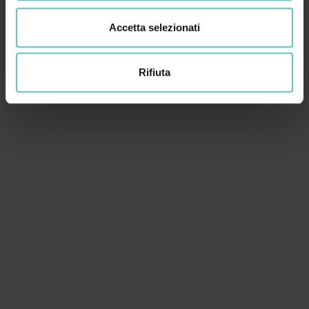
Accetta selezionati
Rifiuta
DOVE SIAMO
La Paganella è un luogo magico con innumerevoli ed
angoli nascosti da esplorare. Scopri come arrivare e
lasciati ispirare dalle nostre località turistiche
montane in Trentino e dei suoi servizi:
Andalo, Fai
della Paganella e Molveno ti aspettano!
Richiedi informazioni