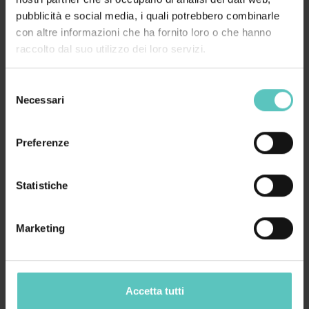
Richiedi Fam Trip
pubblicità e social media, i quali potrebbero combinarle
con altre informazioni che ha fornito loro o che hanno
raccolto dal suo utilizzo dei loro servizi.
Selezione
Necessari
del
consenso
Preferenze
Statistiche
Marketing
Accetta tutti