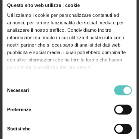
Questo sito web utilizza i cookie
Utilizziamo i cookie per personalizzare contenuti ed
annunci, per fornire funzionalità dei social media e per
analizzare il nostro traffico. Condividiamo inoltre
informazioni sul modo in cui utilizza il nostro sito con i
nostri partner che si occupano di analisi dei dati web,
pubblicità e social media, i quali potrebbero combinarle
con altre informazioni che ha fornito loro o che hanno
raccolto dal suo utilizzo dei loro servizi.
HOTEL E RESIDENCE
Selezione
PAGANELLA DOLOMITI BOOKING
Necessari
del
consenso
Preferenze
Statistiche