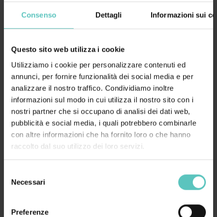
Consenso
Dettagli
Informazioni sui co
Questo sito web utilizza i cookie
Utilizziamo i cookie per personalizzare contenuti ed
annunci, per fornire funzionalità dei social media e per
analizzare il nostro traffico. Condividiamo inoltre
informazioni sul modo in cui utilizza il nostro sito con i
nostri partner che si occupano di analisi dei dati web,
pubblicità e social media, i quali potrebbero combinarle
con altre informazioni che ha fornito loro o che hanno
raccolto dal suo utilizzo dei loro servizi.
VOGLIAMO STUPIRTI!
Selezione
Necessari
del
consenso
Preferenze