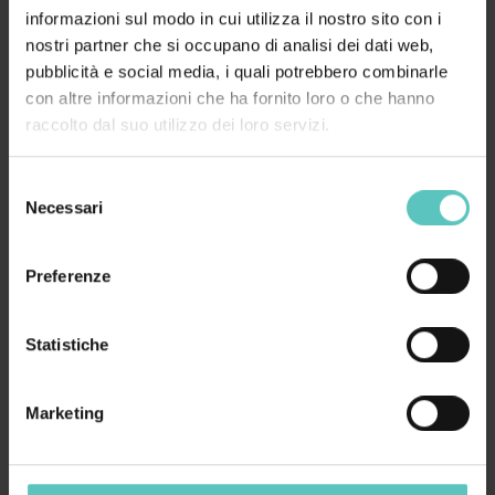
informazioni sul modo in cui utilizza il nostro sito con i
nostri partner che si occupano di analisi dei dati web,
pubblicità e social media, i quali potrebbero combinarle
con altre informazioni che ha fornito loro o che hanno
raccolto dal suo utilizzo dei loro servizi.
Selezione
Necessari
del
consenso
BORGHI E CULTURA
Preferenze
Statistiche
Marketing